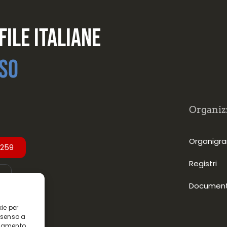
file Italiane
so
Organiz
Organig
2259
Registri
Document
kie per
nsenso a
rtamento