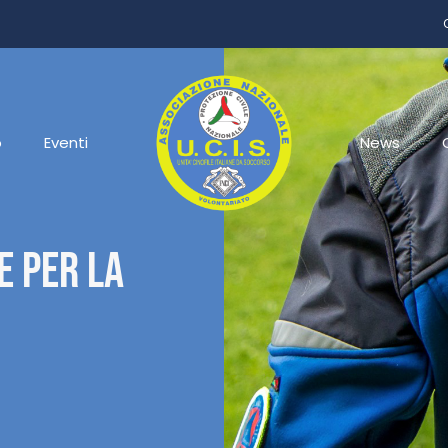
o
Eventi
News
e Per La