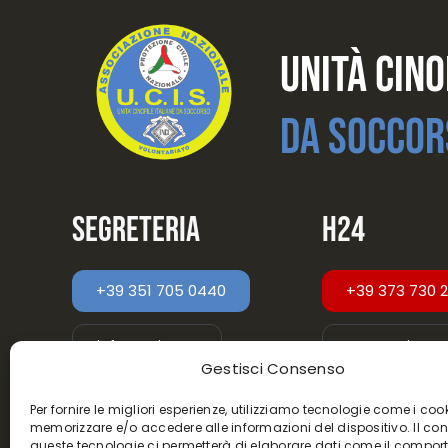
Unità Cino
Da Soccor
Segreteria
H24
+39 351 705 0440
+39 373 730 
info@ucis.org
sou@ucis.org
Gestisci Consenso
Per fornire le migliori esperienze, utilizziamo tecnologie come i coo
memorizzare e/o accedere alle informazioni del dispositivo. Il co
queste tecnologie ci permetterà di elaborare dati come il compo