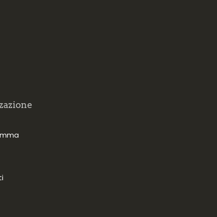
zazione
ramma
i