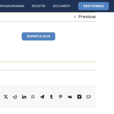
ORGANIGRAMMA
REGISTRI
DOCUMENTI
GESTIONALE
Previous
Contatti
DIVENTA UCIS
Facebook
X
Reddit
LinkedIn
WhatsApp
Telegram
Tumblr
Pinterest
Vk
Xing
Email