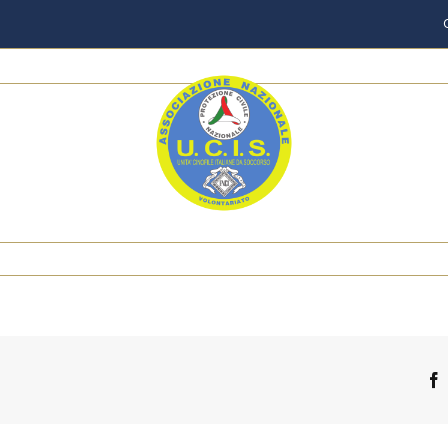
o
Eventi
News