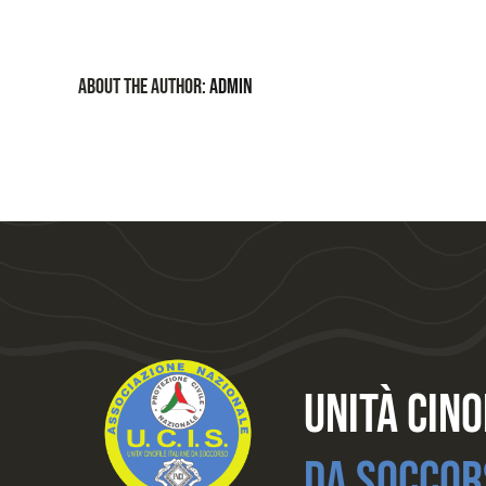
About the Author:
admin
Unità Cino
Da Soccor