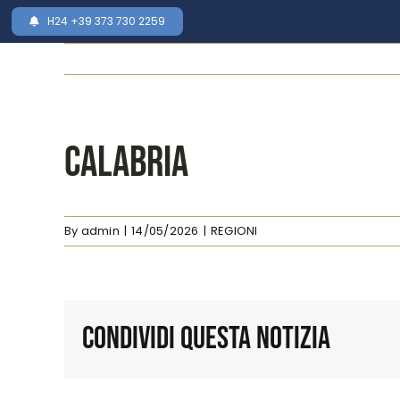
Skip
H24 +39 373 730 2259
to
content
Chi Siam
CALABRIA
By
admin
|
14/05/2026
|
REGIONI
Condividi Questa Notizia