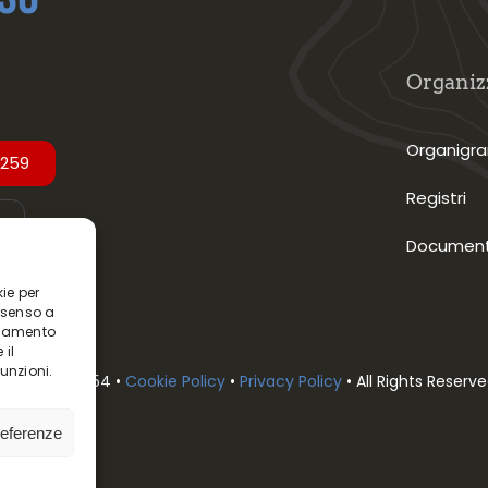
Organiz
Organig
2259
Registri
Document
kie per
nsenso a
rtamento
 il
unzioni.
.F. 97081850154 •
Cookie Policy
•
Privacy Policy
• All Rights Reserv
referenze