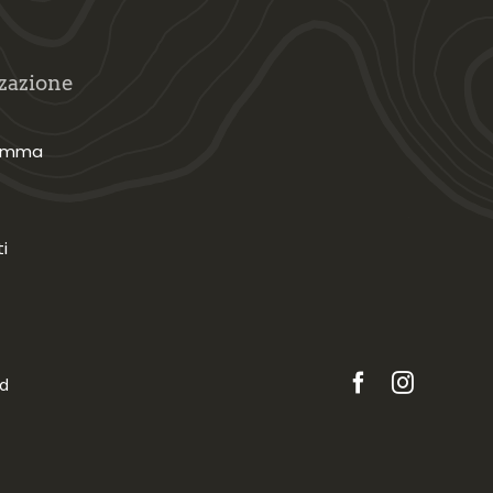
zazione
ramma
i
ed